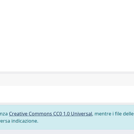
cenza
Creative Commons CC0 1.0 Universal
, mentre i file delle
versa indicazione.