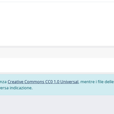
cenza
Creative Commons CC0 1.0 Universal
, mentre i file delle
versa indicazione.