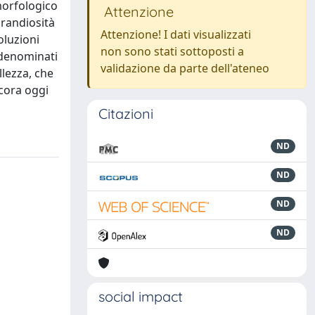
omorfologico
Attenzione
grandiosità
Attenzione! I dati visualizzati
oluzioni
non sono stati sottoposti a
, denominati
validazione da parte dell'ateneo
llezza, che
ncora oggi
Citazioni
ND
ND
ND
ND
social impact