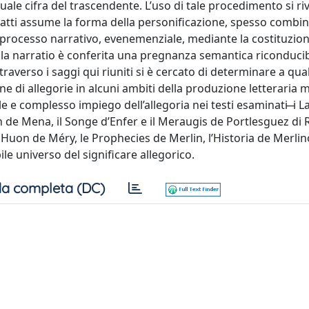
ale cifra del trascendente. L’uso di tale procedimento si riv
nfatti assume la forma della personificazione, spesso combin
ul processo narrativo, evenemenziale, mediante la costituzio
ella narratio è conferita una pregnanza semantica riconduci
averso i saggi qui riuniti si è cercato di determinare a quale
ne di allegorie in alcuni ambiti della produzione letteraria 
le e complesso impiego dell’allegoria nei testi esaminati ̶ i L
uan de Mena, il Songe d’Enfer e il Meraugis de Portlesguez di
Huon de Méry, le Prophecies de Merlin, l’Historia de Merlino
le universo del significare allegorico.
a completa (DC)