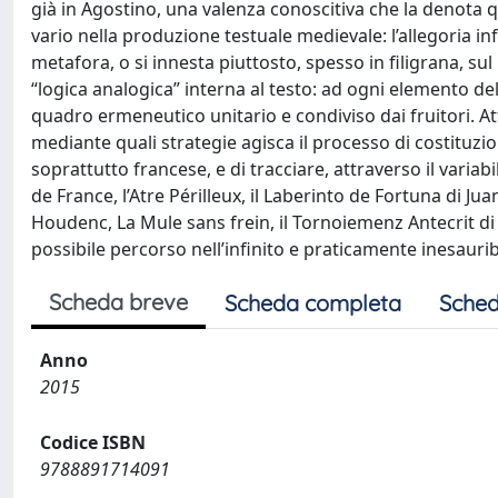
già in Agostino, una valenza conoscitiva che la denota qu
vario nella produzione testuale medievale: l’allegoria i
metafora, o si innesta piuttosto, spesso in filigrana, s
“logica analogica” interna al testo: ad ogni elemento d
quadro ermeneutico unitario e condiviso dai fruitori. Attr
mediante quali strategie agisca il processo di costituzio
soprattutto francese, e di tracciare, attraverso il variabi
de France, l’Atre Périlleux, il Laberinto de Fortuna di J
Houdenc, La Mule sans frein, il Tornoiemenz Antecrit di 
possibile percorso nell’infinito e praticamente inesauribi
Scheda breve
Scheda completa
Sched
Anno
2015
Codice ISBN
9788891714091