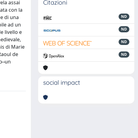
Citazioni
ela assai
ata con la
ne di una
ND
bile ad un
ND
 livello e
medievale,
ND
ais di Marie
 Raoul de
ND
 ̶ un
social impact