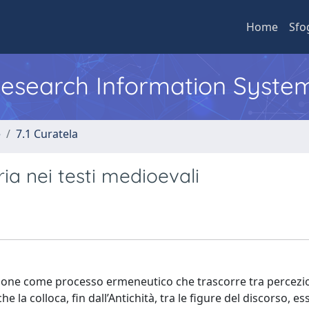
Home
Sfo
 Research Information Syste
e
7.1 Curatela
ria nei testi medioevali
i pone come processo ermeneutico che trascorre tra percezi
che la colloca, fin dall’Antichità, tra le figure del discorso, 