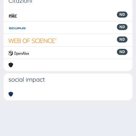
Citazioni
ND
ND
ND
ND
social impact