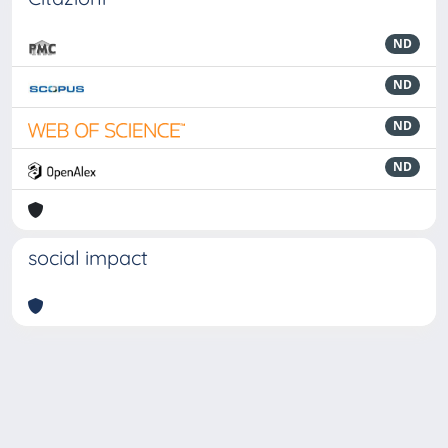
ND
ND
ND
ND
social impact