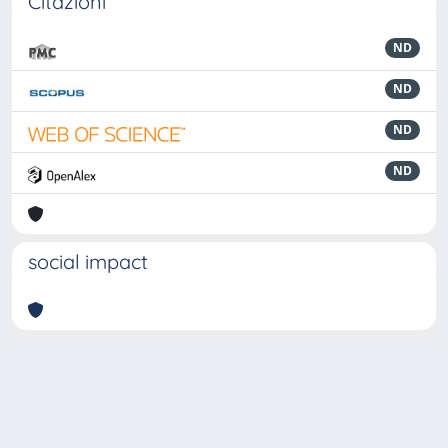
Citazioni
ND
ND
ND
ND
social impact