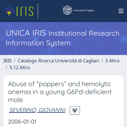
UNICA IRIS
Institutional Research
Information System
IRIS
Catalogo Ricerca Università di Cagliari
5 Altro
5.12 Altro
Abuse of “poppers” and hemolytic
anemia in a young G6Pd-deficient
male
SEVERINO, GIOVANNI
;
2006-01-01