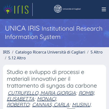
UNICA IRIS
Institutional Research
Information System
IRIS
Catalogo Ricerca Università di Cagliari
5 Altro
5.12 Altro
Studio e sviluppo di processi e
materiali innovativi per il
trattamento di syngas da carbone
CUTRUFELLO, MARIA GIORGIA
;
ROMBI,
ELISABETTA
;
MONACI,
ROBERTO
;
CANNAS, CARLA
;
MUSINU,