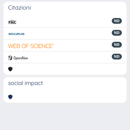
Citazioni
ND
ND
ND
ND
social impact