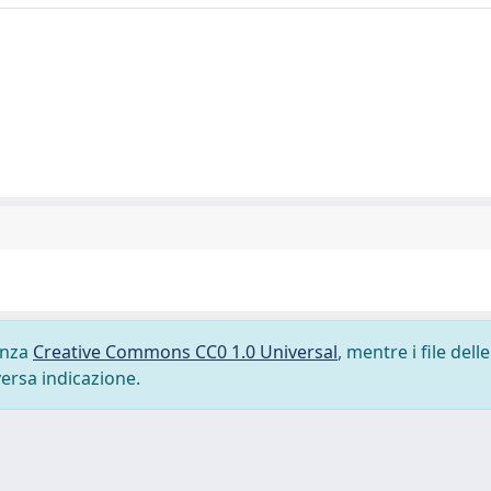
cenza
Creative Commons CC0 1.0 Universal
, mentre i file delle
versa indicazione.