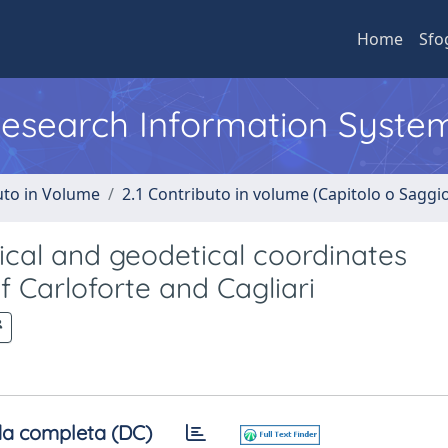
Home
Sfo
 Research Information Syste
uto in Volume
2.1 Contributo in volume (Capitolo o Saggi
cal and geodetical coordinates
 Carloforte and Cagliari
a completa (DC)