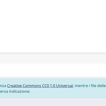
cenza
Creative Commons CC0 1.0 Universal
, mentre i file delle
versa indicazione.