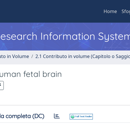
Home
Sfo
 Research Information Syste
uto in Volume
2.1 Contributo in volume (Capitolo o Saggi
human fetal brain
a completa (DC)