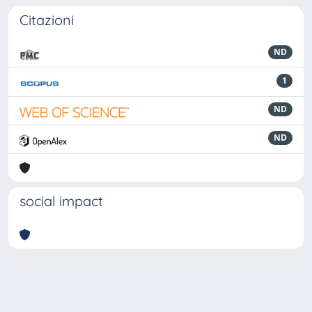
Citazioni
ND
1
ND
ND
social impact