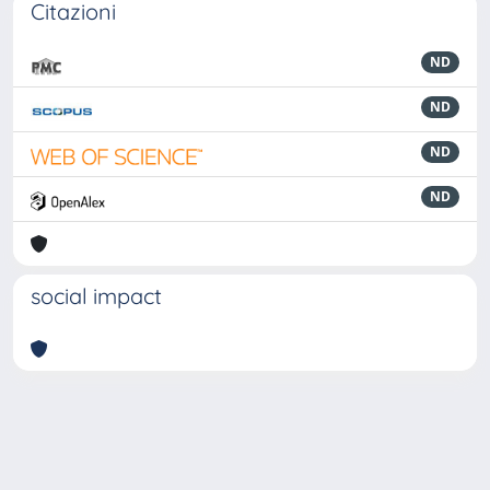
Citazioni
ND
ND
ND
ND
social impact