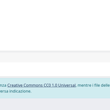
cenza
Creative Commons CC0 1.0 Universal
, mentre i file delle
versa indicazione.