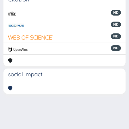
ND
ND
ND
ND
social impact