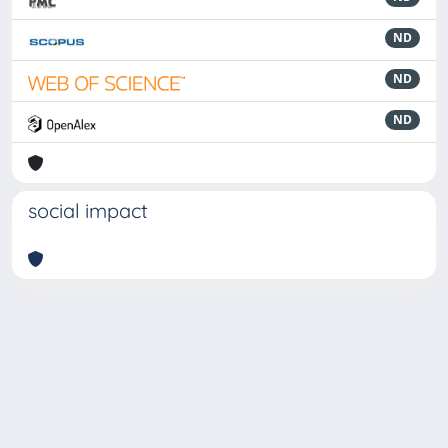
ND
ND
ND
social impact
Powered by
IRIS
-
about IRIS
-