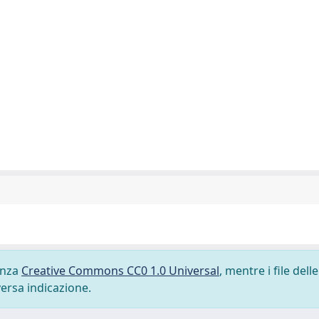
cenza
Creative Commons CC0 1.0 Universal
, mentre i file delle
versa indicazione.