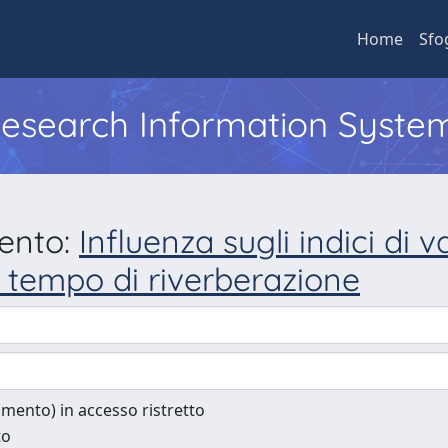
Home
Sfo
 Research Information Syste
mento:
Influenza sugli indici di v
el tempo di riverberazione
cumento) in accesso ristretto
to