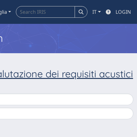
glia
IT
LOGIN
m
alutazione dei requisiti acustici