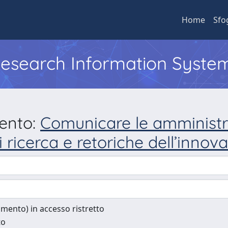
Home
Sfo
 Research Information Syste
mento:
Comunicare le amministr
di ricerca e retoriche dell’inno
cumento) in accesso ristretto
to