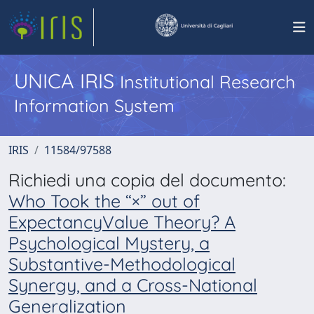
UNICA IRIS
Institutional Research
Information System
IRIS
11584/97588
Richiedi una copia del documento:
Who Took the “×” out of
ExpectancyValue Theory? A
Psychological Mystery, a
Substantive-Methodological
Synergy, and a Cross-National
Generalization