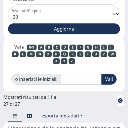
Risultati/Pagina
Vai a:
0-9
A
B
C
D
E
F
G
H
I
J
K
L
M
N
O
P
Q
R
S
T
U
V
W
X
Y
Z
o inserisci le iniziali:
Mostrati risultati da 11 a
27 di 27
esporta metadati