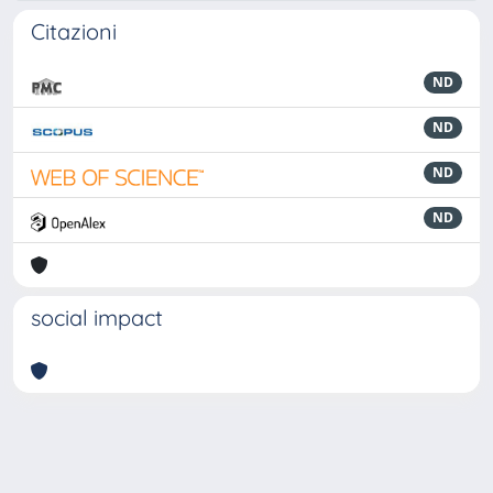
Citazioni
ND
ND
ND
ND
social impact