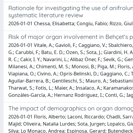
Rationale for investigating the use of anifro
systematic literature review
2026-01-01 Chessa, Elisabetta; Congiu, Fabio; Rizzo, Giul
Risk of major organ involvement in Behçet's 
2026-01-01 Vitale, A.; Gavioli, F.; Caggiano, V.; Sbalchiero,
G.; Carubbi, F.; Batu, E. D.; Ozen, S.; Sota, J.; Giardini, 
R. C.; Cakir, I. Y.; Navarini, L.; Alibaz Öner, F.; Sevik, G.; 
Milanesi, A.; Chimenti, M. S.; Monosi, B.; Piga, M.; Floris
Viapiana, O.; Civino, A.; Opris-Belinski, D.; Gaggiano, C.; T
Aguilar-Barrera, B.; Gentileschi, S.; Mauro, A.; Sebastiani, G.
Tharwat, S.; Fotis, L.; Maier, A.; Insalaco, A.; Karamanakos,
Gonzáles-García, A.; Hernanz Rodriguez, I.; Conti, G.; Iagno
The impact of demographics on organ damage i
2026-01-01 Floris, Alberto; Laconi, Riccardo; Chadli, S
Majid; Oliveira, Natalia Lurdes; Sota, Jurgen; Lopalco,
Silva; Lo Monaco, Andrea; Espinosa, Gerard; Butendieck,