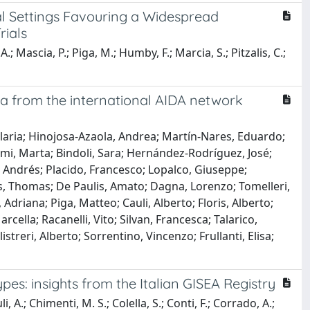
al Settings Favouring a Widespread
rials
.; Mascia, P.; Piga, M.; Humby, F.; Marcia, S.; Pitzalis, C.;
ta from the international AIDA network
, Ilaria; Hinojosa-Azaola, Andrea; Martín-Nares, Eduardo;
mi, Marta; Bindoli, Sara; Hernández-Rodríguez, José;
 Andrés; Placido, Francesco; Lopalco, Giuseppe;
s, Thomas; De Paulis, Amato; Dagna, Lorenzo; Tomelleri,
driana; Piga, Matteo; Cauli, Alberto; Floris, Alberto;
cella; Racanelli, Vito; Silvan, Francesca; Talarico,
treri, Alberto; Sorrentino, Vincenzo; Frullanti, Elisa;
ypes: insights from the Italian GISEA Registry
i, A.; Chimenti, M. S.; Colella, S.; Conti, F.; Corrado, A.;