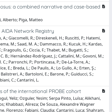
atosus: a combined narrative and case-based
i, Alberto; Piga, Matteo
e AIDA Network Registry
 A.; Giacomelli, R.; Direskeneli, H.; Ruscitti, P.; Hatemi,
 Ghanema, M.; Saad, M. A.; Dammacco, R.; Kucuk, H.; Kardas,
.; Fragoulis, G.; Ciccia, F.; Thabet, M.; Bugatti, S.;
 C. B.; Hernández-Rodríguez, J.; Cattalini, M.; Govoni, M.;
. C.; Parronchi, P.; Portincasa, P.; De-La-Torre, A.;
ce, E.; Breda, L.; De Paulis, A.; Lo Gullo, A.; Erten, Ş.;
alistreri, A.; Bartoloni, E.; Barone, P.; Guiducci, S.;
iani, C.; Cantarini, L.
 of the international PROBE cohort
, Yeliz; Ozguler, Yesim; Serpa Pinto, Luísa; Alikhani,
laos; Khabbazi, Alireza; De Souza, Alexandre Wagner
e, Florenzo; Fabiani, Claudia; Cantarini, Luca; Shahram,