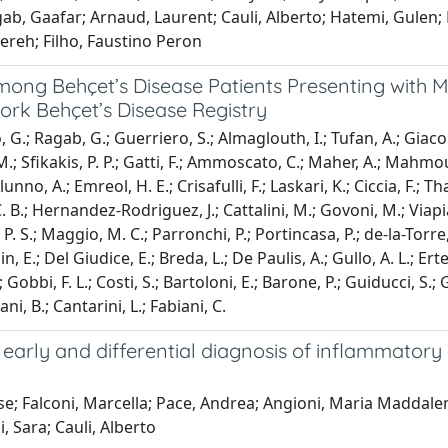
ab, Gaafar; Arnaud, Laurent; Cauli, Alberto; Hatemi, Gulen; 
reh; Filho, Faustino Peron
mong Behçet’s Disease Patients Presenting with
ork Behçet’s Disease Registry
, G.; Ragab, G.; Guerriero, S.; Almaglouth, I.; Tufan, A.; Giacom
si, M.; Sfikakis, P. P.; Gatti, F.; Ammoscato, C.; Maher, A.; Mah
Alunno, A.; Emreol, H. E.; Crisafulli, F.; Laskari, K.; Ciccia, F.; 
, C. B.; Hernandez-Rodriguez, J.; Cattalini, M.; Govoni, M.; Viap
 P. S.; Maggio, M. C.; Parronchi, P.; Portincasa, P.; de-la-Torr
in, E.; Del Giudice, E.; Breda, L.; De Paulis, A.; Gullo, A. L.; Erte
obbi, F. L.; Costi, S.; Bartoloni, E.; Barone, P.; Guiducci, S.;
ani, B.; Cantarini, L.; Fabiani, C.
e early and differential diagnosis of inflammatory
se; Falconi, Marcella; Pace, Andrea; Angioni, Maria Maddalena;
, Sara; Cauli, Alberto