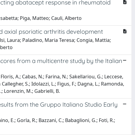
icting abatacept response in rheumatoid
sabetta; Piga, Matteo; Cauli, Alberto
d axial psoriatic arthritis development
lsi, Laura; Paladino, Maria Teresa; Congia, Mattia;
lberto
scores from a multicentre study by the Italian
 Floris, A.; Cabas, N.; Farina, N.; Sakellariou, G.; Leccese,
a Callegher, S.; Idolazzi, L.; Figus, F.; Dagna, L.; Ramonda,
G.; Lorenzin, M.; Gabrielli, B.
results from the Gruppo Italiano Studio Early
o, E.; Gorla, R.; Bazzani, C.; Babaglioni, G.; Foti, R.;