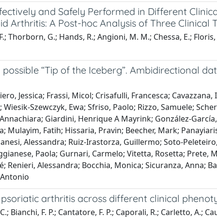
ctively and Safely Performed in Different Clinic
 Arthritis: A Post-hoc Analysis of Three Clinical T
.; Thorborn, G.; Hands, R.; Angioni, M. M.; Chessa, E.; Floris, A
ossible “Tip of the Iceberg”. Ambidirectional da
ero, Jessica; Frassi, Micol; Crisafulli, Francesca; Cavazzana
 Wiesik-Szewczyk, Ewa; Sfriso, Paolo; Rizzo, Samuele; Scher
nnachiara; Giardini, Henrique A Mayrink; González-García,
 Mulayim, Fatih; Hissaria, Pravin; Beecher, Mark; Panayiari
esi, Alessandra; Ruiz-Irastorza, Guillermo; Soto-Peleteiro, A
gianese, Paola; Gurnari, Carmelo; Vitetta, Rosetta; Prete, Mar
 Renieri, Alessandra; Bocchia, Monica; Sicuranza, Anna; Balis
, Antonio
soriatic arthritis across different clinical phenot
Bianchi, F. P.; Cantatore, F. P.; Caporali, R.; Carletto, A.; Caul