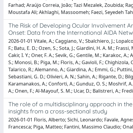
Farhad; Araújo Correia, João; Tazi Mezalek, Zoubida; Rag
Moustafa Ali; Akhlaghi, Massoomeh; Faezi, Seyedeh Tahe
The Risk of Developing Ocular Involvement A
Onset: Data from the International AIDA Netw
2026-01-01 Vitale, A.; Caggiano, V.; Sbalchiero, J.; Lopalco
F.; Batu, E. D.; Ozen, S.; Sota, J.; Giardini, H. A. M.; Fras
Cakir, I. Y.; Oner, F. A.; Sevik, G.; Gentile, M.; Karakoc, A.; 
S.; Monosi, B.; Piga, M.; Floris, A.; Gavioli, F.; Chighizola
Talarico, R.; Alemanno, A.; Giardina, A.; Emmi, G.; Puttini,
Sebastiani, G. D.; Olivieri, A. N.; Sahin, A.; Rigante, D.; Bilg
Karamanakos, A.; Conforti, A.; Gunduz, O. S.; Moshrif, A.; G
A.; Onen, F.; Al-Mayouf, S. M.; Ucar, D.; Balistreri, A.; Fredi
The role of a multidisciplinary approach in th
insights from a cross-sectional study
2026-01-01 Floris, Alberto; Sichi, Leonardo; Favale, Agne
Francesca; Piga, Matteo; Fantini, Massimo Claudio; Onali