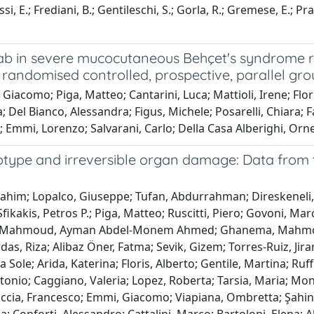
racassi, E.; Frediani, B.; Gentileschi, S.; Gorla, R.; Gremese, E.;
mab in severe mucocutaneous Behçet's syndrome re
andomised controlled, prospective, parallel group
Giacomo; Piga, Matteo; Cantarini, Luca; Mattioli, Irene; Flori
 Del Bianco, Alessandra; Figus, Michele; Posarelli, Chiara; F
o; Emmi, Lorenzo; Salvarani, Carlo; Della Casa Alberighi, Or
otype and irreversible organ damage: Data from 
rahim; Lopalco, Giuseppe; Tufan, Abdurrahman; Direskeneli,
Sfikakis, Petros P.; Piga, Matteo; Ruscitti, Piero; Govoni, M
Mahmoud, Ayman Abdel-Monem Ahmed; Ghanema, Mahmoud; Ab
das, Riza; Alibaz Öner, Fatma; Sevik, Gizem; Torres-Ruiz, J
le; Arida, Katerina; Floris, Alberto; Gentile, Martina; Ruffill
tonio; Caggiano, Valeria; Lopez, Roberta; Tarsia, Maria; Mont
ccia, Francesco; Emmi, Giacomo; Viapiana, Ombretta; Şahin, 