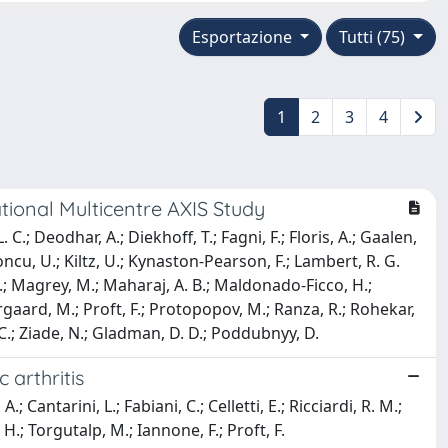
Esportazione
Tutti (75)
1
2
3
4
ational Multicentre AXIS Study
C.; Deodhar, A.; Diekhoff, T.; Fagni, F.; Floris, A.; Gaalen,
alyoncu, U.; Kiltz, U.; Kynaston-Pearson, F.; Lambert, R. G.
V.; Magrey, M.; Maharaj, A. B.; Maldonado-Ficco, H.;
aard, M.; Proft, F.; Protopopov, M.; Ranza, R.; Rohekar,
 C. C.; Ziade, N.; Gladman, D. D.; Poddubnyy, D.
 arthritis
; Cantarini, L.; Fabiani, C.; Celletti, E.; Ricciardi, R. M.;
H.; Torgutalp, M.; Iannone, F.; Proft, F.