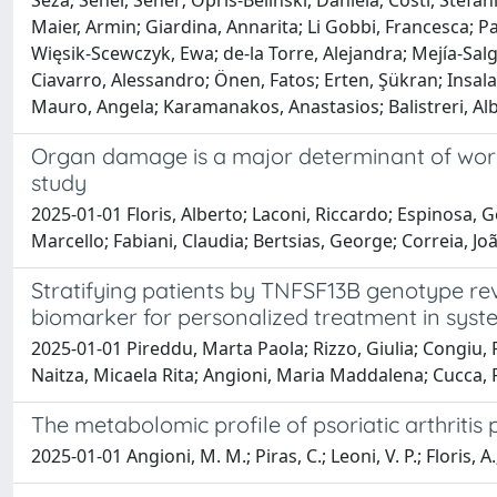
Seza; Sener, Seher; Opris-Belinski, Daniela; Costi, Stefa
Maier, Armin; Giardina, Annarita; Li Gobbi, Francesca; Pa
Więsik-Scewczyk, Ewa; de-la Torre, Alejandra; Mejía-S
Ciavarro, Alessandro; Önen, Fatos; Erten, Şükran; Insala
Mauro, Angela; Karamanakos, Anastasios; Balistreri, Albe
Organ damage is a major determinant of work 
study
2025-01-01 Floris, Alberto; Laconi, Riccardo; Espinosa,
Marcello; Fabiani, Claudia; Bertsias, George; Correia, J
Stratifying patients by TNFSF13B genotype rev
biomarker for personalized treatment in syst
2025-01-01 Pireddu, Marta Paola; Rizzo, Giulia; Congiu, Fa
Naitza, Micaela Rita; Angioni, Maria Maddalena; Cucca, F
The metabolomic profile of psoriatic arthriti
2025-01-01 Angioni, M. M.; Piras, C.; Leoni, V. P.; Floris, A.;