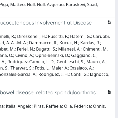
Piga, Matteo; Null, Null; Avgerou, Paraskevi; Saad,
 Mucocutaneous Involvement at Disease
elli, R.; Direskeneli, H.; Ruscitti, P.; Hatemi, G.; Carubbi,
moud, A. A. -M. A.; Dammacco, R.; Kucuk, H.; Kardas, R.;
Thabet, M.; Feriel, N.; Bugatti, S.; Milanesi, A.; Chimenti, M.
iana, O.; Civino, A.; Opris-Belinski, D.; Gaggiano, C.;
e, A.; Rodriguez-Camelo, L. D.; Gentileschi, S.; Mauro, A.;
n, S.; Tharwat, S.; Fotis, L.; Maier, A.; Insalaco, A.;
 Gonzales-Garcia, A.; Rodriguez, I. H.; Conti, G.; Iagnocco,
 bowel disease–related spondyloarthritis:
 Italia, Angelo; Piras, Raffaela; Olla, Federica; Onnis,