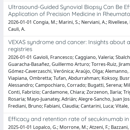
Ultrasound-Guided Synovial Biopsy Can Be Effe
Application of Precision Medicine in Rheumatoid
2026-01-01 Congia, M.; Marini, S.; Nerviani, A.; Rivellese, F
Cauli, A.
VEXAS syndrome and cancer: Insights about a p
registries
2026-01-01 Gavioli, Francesco; Caggiano, Valeria; Sbalchi
Guaracha-Basañez, Guillermo Arturo; Torres-Ruiz, Jiram;
Gómez-Caverzaschi, Verónica; Araújo, Olga; Alemanno, A
Viapiana, Ombretta; Tufan, Abdurrahman; Koksoy, Busra;
Alessandro; Campochiaro, Corrado; Bugatti, Serena; Milan
Conti, Fabrizio; Cardamone, Chiara; Zorzenon, Ilaria; Trig
Rosaria; Mayo-Juanatey, Adrián; Alegre-Sancho, Juan José;
Frediani, Bruno; Fabiani, Claudia; Cantarini, Luca; Vitale
Efficacy and retention rate of secukinumab in p
2025-01-01 Lopalco, G.; Morrone, M.; Atzeni, F.; Bazzani, C.; 