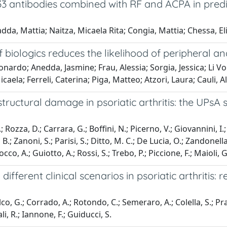
A33 antibodies combined with RF and ACPA in pred
da, Mattia; Naitza, Micaela Rita; Congia, Mattia; Chessa, Eli
f biologics reduces the likelihood of peripheral an
onardo; Anedda, Jasmine; Frau, Alessia; Sorgia, Jessica; Li Vo
aela; Ferreli, Caterina; Piga, Matteo; Atzori, Laura; Cauli, A
tructural damage in psoriatic arthritis: the UPsA 
 Rozza, D.; Carrara, G.; Boffini, N.; Picerno, V.; Giovannini, I.;
 B.; Zanoni, S.; Parisi, S.; Ditto, M. C.; De Lucia, O.; Zandonell
occo, A.; Guiotto, A.; Rossi, S.; Trebo, P.; Piccione, F.; Maioli, 
fferent clinical scenarios in psoriatic arthritis: 
, G.; Corrado, A.; Rotondo, C.; Semeraro, A.; Colella, S.; Prain
rali, R.; Iannone, F.; Guiducci, S.