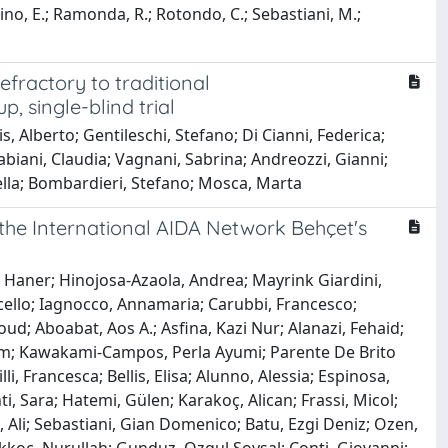
 Praino, E.; Ramonda, R.; Rotondo, C.; Sebastiani, M.;
fractory to traditional
, single-blind trial
s, Alberto; Gentileschi, Stefano; Di Cianni, Federica;
abiani, Claudia; Vagnani, Sabrina; Andreozzi, Gianni;
nella; Bombardieri, Stefano; Mosca, Marta
the International AIDA Network Behçet's
 Haner; Hinojosa-Azaola, Andrea; Mayrink Giardini,
arcello; Iagnocco, Annamaria; Carubbi, Francesco;
oabat, Aos A.; Asfina, Kazi Nur; Alanazi, Fehaid;
iram; Kawakami-Campos, Perla Ayumi; Parente De Brito
i, Francesca; Bellis, Elisa; Alunno, Alessia; Espinosa,
i, Sara; Hatemi, Gülen; Karakoç, Alican; Frassi, Micol;
Ali; Sebastiani, Gian Domenico; Batu, Ezgi Deniz; Ozen,