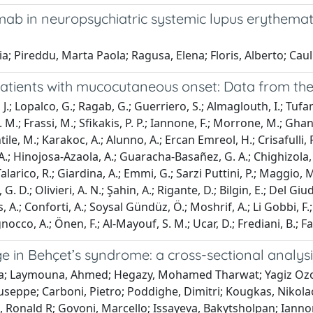
lumab in neuropsychiatric systemic lupus erythem
ia; Pireddu, Marta Paola; Ragusa, Elena; Floris, Alberto; Caul
patients with mucocutaneous onset: Data from th
 J.; Lopalco, G.; Ragab, G.; Guerriero, S.; Almaglouth, I.; Tufan,
H. A. M.; Frassi, M.; Sfikakis, P. P.; Iannone, F.; Morrone, M.;
Gentile, M.; Karakoc, A.; Alunno, A.; Ercan Emreol, H.; Crisafulli, F
, A.; Hinojosa-Azaola, A.; Guaracha-Basañez, G. A.; Chighizola,
alarico, R.; Giardina, A.; Emmi, G.; Sarzi Puttini, P.; Maggio, M
 D.; Olivieri, A. N.; Şahin, A.; Rigante, D.; Bilgin, E.; Del Giudi
 A.; Conforti, A.; Soysal Gündüz, Ö.; Moshrif, A.; Li Gobbi, F.; B
cco, A.; Önen, F.; Al-Mayouf, S. M.; Ucar, D.; Frediani, B.; Fab
n Behçet’s syndrome: a cross-sectional analysis
arra; Laymouna, Ahmed; Hegazy, Mohamed Tharwat; Yagiz Ozogul
 Giuseppe; Carboni, Pietro; Poddighe, Dimitri; Kougkas, Niko
 Ronald R; Govoni, Marcello; Issayeva, Bakytsholpan; Iannon