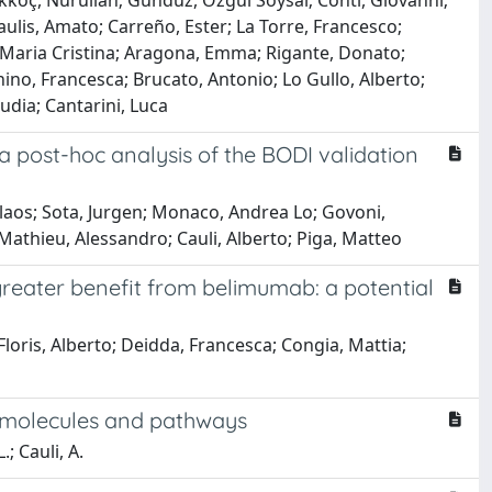
 Akkoç, Nurullah; Gunduz, Ozgul Soysal; Conti, Giovanni;
Paulis, Amato; Carreño, Ester; La Torre, Francesco;
 Maria Cristina; Aragona, Emma; Rigante, Donato;
hino, Francesca; Brucato, Antonio; Lo Gullo, Alberto;
udia; Cantarini, Luca
 post-hoc analysis of the BODI validation
olaos; Sota, Jurgen; Monaco, Andrea Lo; Govoni,
 Mathieu, Alessandro; Cauli, Alberto; Piga, Matteo
 greater benefit from belimumab: a potential
 Floris, Alberto; Deidda, Francesca; Congia, Mattia;
ed molecules and pathways
.; Cauli, A.