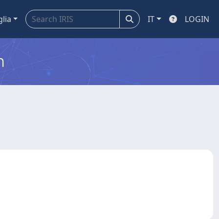
glia
IT
LOGIN
m