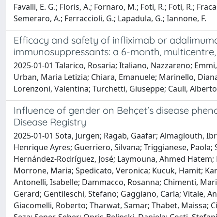
Favalli, E. G.; Floris, A.; Fornaro, M.; Foti, R.; Foti, R.; F
Semeraro, A.; Ferraccioli, G.; Lapadula, G.; Iannone, F.
Efficacy and safety of infliximab or adalimu
immunosuppressants: a 6-month, multicentre, r
2025-01-01 Talarico, Rosaria; Italiano, Nazzareno; Emmi, 
Urban, Maria Letizia; Chiara, Emanuele; Marinello, Diana;
Lorenzoni, Valentina; Turchetti, Giuseppe; Cauli, Albert
Influence of gender on Behçet's disease phen
Disease Registry
2025-01-01 Sota, Jurgen; Ragab, Gaafar; Almaglouth, Ib
Henrique Ayres; Guerriero, Silvana; Triggianese, Paola; 
Hernández-Rodríguez, José; Laymouna, Ahmed Hatem; 
Morrone, Maria; Spedicato, Veronica; Kucuk, Hamit; Kar
Antonelli, Isabelle; Dammacco, Rosanna; Chimenti, Maria So
Gerard; Gentileschi, Stefano; Gaggiano, Carla; Vitale, An
Giacomelli, Roberto; Tharwat, Samar; Thabet, Maissa; Ci