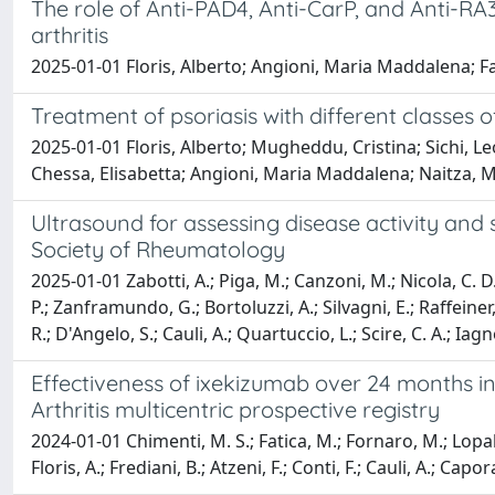
The role of Anti-PAD4, Anti-CarP, and Anti-R
arthritis
2025-01-01 Floris, Alberto; Angioni, Maria Maddalena; Fad
Treatment of psoriasis with different classes o
2025-01-01 Floris, Alberto; Mugheddu, Cristina; Sichi, Le
Chessa, Elisabetta; Angioni, Maria Maddalena; Naitza, Mic
Ultrasound for assessing disease activity and s
Society of Rheumatology
2025-01-01 Zabotti, A.; Piga, M.; Canzoni, M.; Nicola, C. D.;
P.; Zanframundo, G.; Bortoluzzi, A.; Silvagni, E.; Raffeiner,
R.; D'Angelo, S.; Cauli, A.; Quartuccio, L.; Scire, C. A.; Iagn
Effectiveness of ixekizumab over 24 months in di
Arthritis multicentric prospective registry
2024-01-01 Chimenti, M. S.; Fatica, M.; Fornaro, M.; Lopalco
Floris, A.; Frediani, B.; Atzeni, F.; Conti, F.; Cauli, A.; Capo