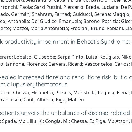
nia; Conforti, Alessandro; Cattalini, Marco; Bartoloni, Elena;
rronchi, Paola; Sarzi Puttini, Piercarlo; Breda, Luciana; De 
algado, Germán; Shahram, Farhad; Guiducci, Serena; Maggio,
co, Antonella; Del Giudice, Emanuela; Barone, Patrizia; Gicc
rto; Mazzei, Maria Antonietta; Frediani, Bruno; Fabiani, Cla
productivity impairment in Behçet's Syndrome: a
 Gerard; Lopalco, Giuseppe; Serpa Pinto, Luisa; Kougkas, Nik
oão; Iannone, Florenzo; Cervera, Ricard; Vasconcelos, Carlos;
ealed increased flare and renal flare risk, but a
emic lupus erythematosus
bio; Chessa, Elisabetta; Pitzalis, Maristella; Ragusa, Elena;
rancesco; Cauli, Alberto; Piga, Matteo
s patients unveils the unbalance of disease-relat
 Spada, M.; Lilliu, K.; Congia, M.; Chessa, E.; Piga, M.; Atzori, L