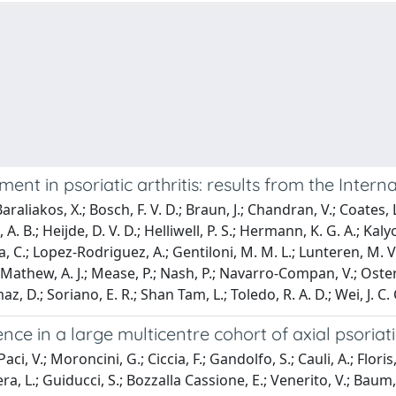
ent in psoriatic arthritis: results from the Intern
liakos, X.; Bosch, F. V. D.; Braun, J.; Chandran, V.; Coates, L. 
eb, A. B.; Heijde, D. V. D.; Helliwell, P. S.; Hermann, K. G. A.; K
a, C.; Lopez-Rodriguez, A.; Gentiloni, M. M. L.; Lunteren, M. 
thew, A. J.; Mease, P.; Nash, P.; Navarro-Compan, V.; Osterg
olmaz, D.; Soriano, E. R.; Shan Tam, L.; Toledo, R. A. D.; Wei, J.
e in a large multicentre cohort of axial psoriatic
 V.; Moroncini, G.; Ciccia, F.; Gandolfo, S.; Cauli, A.; Floris, A.
 L.; Guiducci, S.; Bozzalla Cassione, E.; Venerito, V.; Baum, 