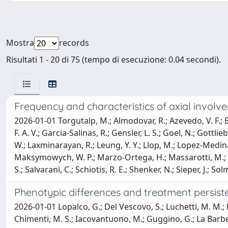
Mostra
records
Risultati 1 - 20 di 75 (tempo di esecuzione: 0.04 secondi).
Frequency and characteristics of axial involvem
2026-01-01 Torgutalp, M.; Almodovar, R.; Azevedo, V. F.; Bara
F. A. V.; Garcia-Salinas, R.; Gensler, L. S.; Goel, N.; Gottli
W.; Laxminarayan, R.; Leung, Y. Y.; Llop, M.; Lopez-Medin
Maksymowych, W. P.; Marzo-Ortega, H.; Massarotti, M.; Ma
S.; Salvarani, C.; Schiotis, R. E.; Shenker, N.; Sieper, J.; S
Phenotypic differences and treatment persistenc
2026-01-01 Lopalco, G.; Del Vescovo, S.; Luchetti, M. M.; Paci,
Chimenti, M. S.; Iacovantuono, M.; Guggino, G.; La Barbera,