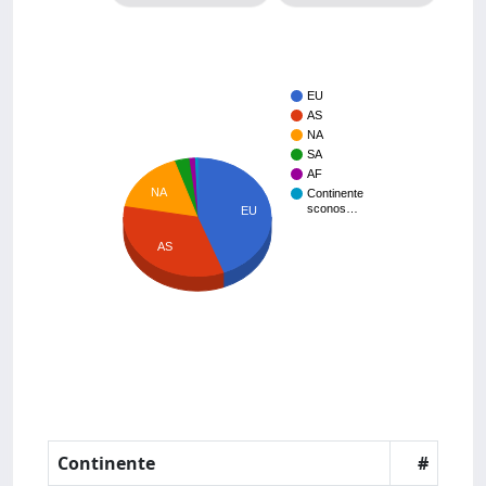
EU
AS
NA
SA
AF
NA
Continente
sconos…
EU
AS
Continente
#