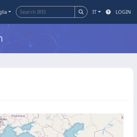
glia
IT
LOGIN
m