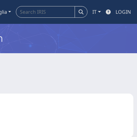
glia
IT
LOGIN
m