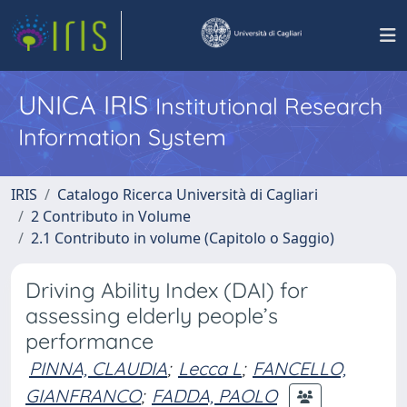
UNICA IRIS
Institutional Research
Information System
IRIS
Catalogo Ricerca Università di Cagliari
2 Contributo in Volume
2.1 Contributo in volume (Capitolo o Saggio)
Driving Ability Index (DAI) for
assessing elderly people’s
performance
PINNA, CLAUDIA
;
Lecca L
;
FANCELLO,
GIANFRANCO
;
FADDA, PAOLO