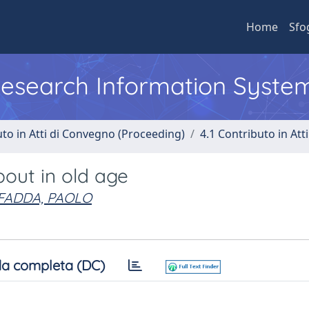
Home
Sfo
 Research Information Syste
uto in Atti di Convegno (Proceeding)
4.1 Contributo in Att
bout in old age
FADDA, PAOLO
a completa (DC)