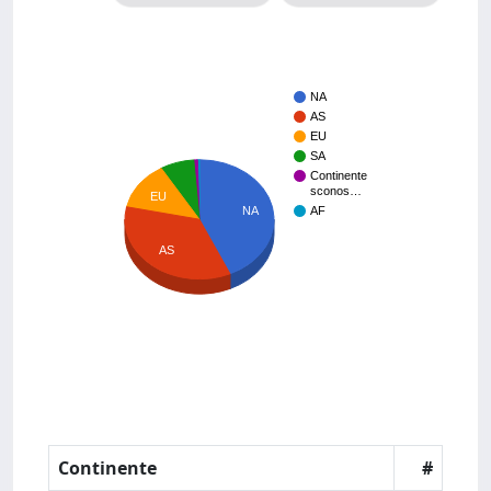
NA
AS
EU
SA
Continente
sconos…
EU
AF
NA
AS
Continente
#