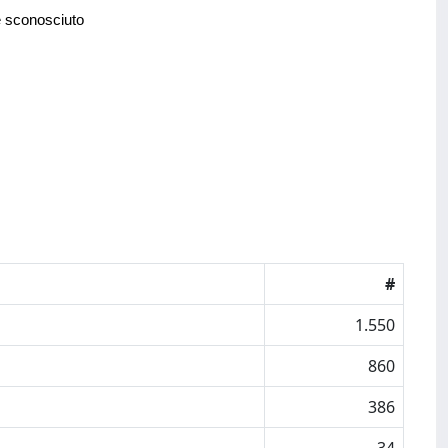
e sconosciuto
#
1.550
860
386