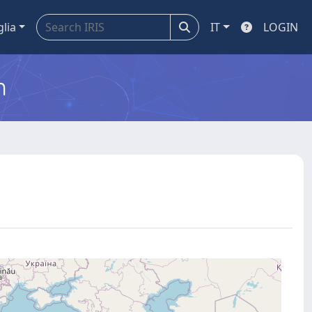
glia
IT
LOGIN
m