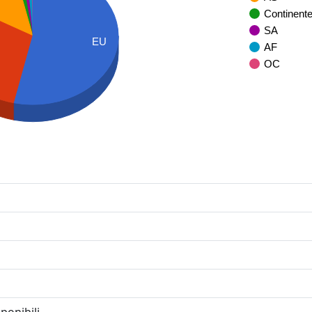
Continent
SA
EU
AF
OC