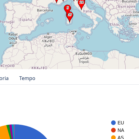
oria
Tempo
EU
NA
S
AS