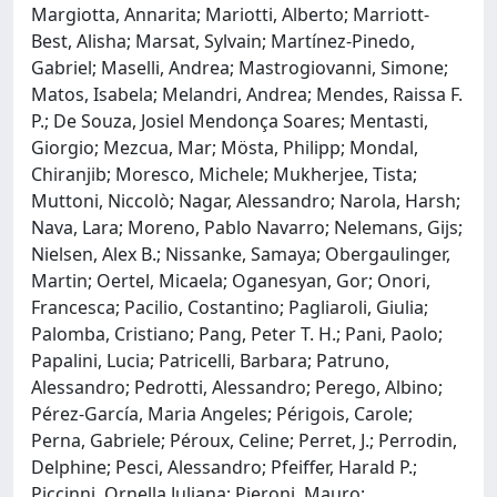
Margiotta, Annarita; Mariotti, Alberto; Marriott-
Best, Alisha; Marsat, Sylvain; Martínez-Pinedo,
Gabriel; Maselli, Andrea; Mastrogiovanni, Simone;
Matos, Isabela; Melandri, Andrea; Mendes, Raissa F.
P.; De Souza, Josiel Mendonça Soares; Mentasti,
Giorgio; Mezcua, Mar; Mösta, Philipp; Mondal,
Chiranjib; Moresco, Michele; Mukherjee, Tista;
Muttoni, Niccolò; Nagar, Alessandro; Narola, Harsh;
Nava, Lara; Moreno, Pablo Navarro; Nelemans, Gijs;
Nielsen, Alex B.; Nissanke, Samaya; Obergaulinger,
Martin; Oertel, Micaela; Oganesyan, Gor; Onori,
Francesca; Pacilio, Costantino; Pagliaroli, Giulia;
Palomba, Cristiano; Pang, Peter T. H.; Pani, Paolo;
Papalini, Lucia; Patricelli, Barbara; Patruno,
Alessandro; Pedrotti, Alessandro; Perego, Albino;
Pérez-García, Maria Angeles; Périgois, Carole;
Perna, Gabriele; Péroux, Celine; Perret, J.; Perrodin,
Delphine; Pesci, Alessandro; Pfeiffer, Harald P.;
Piccinni, Ornella Juliana; Pieroni, Mauro;