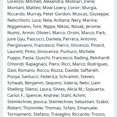
Lorenzo; Mitchell, Alexandra; Molinari, Irene;
Montani, Matteo; Mow-Lowry, Conor; Murgia,
Riccardo; Murray, Peter Gordon; Muscas, Giuseppe;
Naticchioni, Luca; Nela, Ardiana; Nery, Marina;
Niggemann, Tom; Nippe, Niklas; Novak, Jerome;
Numic, Armin; Olivieri, Marco; Orsini, Marco; Park,
June Gyu; Pascucci, Daniela; Perreca, Antonio;
Piergiovanni, Francesco; Pierro, Vincenzo; Pinard,
Laurent; Pinto, Innocenzo; Punturo, Michele;
Puppo, Paola; Quochi, Francesco; Rading, Reinhardt
Omondi; Rapagnani, Piero; Ricci, Marco; Rodrigues,
Davi; Romano, Rocco; Rozza, Davide; Saffarieh,
Pooya; Santucci, Federica; Schramm, Steven;
Schwab, Benjamin; Sequino, Valeria; Neto, Liam
Shelling; Silenzi, Laura; Sintes, Alicia M.; Sopuerta,
Carlos F.; Spencer, Andrew; Stahl, Achim;
Steinlechner, Jessica; Steinlechner, Sebastian; Szabó,
Róbert; Thümmler, Thomas; Tofani, Emanuele;
Torniamenti, Stefano; Travaglini, Riccardo; Trozzo,