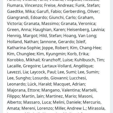
Fiumara, Vincenzo; Freise, Andreas; Funk, Stefan;
Gaedtke, Mika; Garufi, Fabio; Gerberding, Oliver;
Giangrandi, Edoardo; Giunchi, Carlo; Graham,
Victoria; Granata, Massimo; Granata, Veronica;
Green, Anna; Haughian, Karen; Heisenberg, Lavinia;
Hennig, Margot; Hild, Stefan; Hoang, Van Long;
Holland, Nathan; Iannone, Gerardo; Isleif,
Katharina-Sophie; Joppe, Robert; Kim, Chang-Hee;
Kim, Chunglee; Kim, Kyungmin; Korb, Erika;
Korobko, Mikhail; Kranzhoff, Luise; Kuhlbusch, Tim;
Lacaille, Gregoire; Lartaux-Vollard, Angélique;
Lavezzi, Lia; Laycock, Paul; Lee, Sumi; Lee, Sumin;
Lee, Sungho; Losurdo, Giovanni; Lucchesi,
Leonardo; Lück, Harald; Macquet, Adrian;
Majorana, Ettore; Mangano, Valentina; Martelli,
Filippo; Martin, Iain; Martinez, Mario; Masoni,
Alberto; Massaro, Luca; Melini, Daniele; Mercurio,
Amata; Mereni, Lorenzo; Miller, Andrew L.; Mirasola,