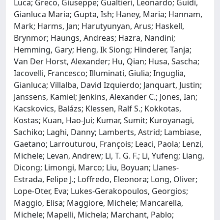
Luca; Greco, Giuseppe; Gualtieri, Leonardo; Guidi,
Gianluca Maria; Gupta, Ish; Haney, Maria; Hannam,
Mark; Harms, Jan; Harutyunyan, Arus; Haskell,
Brynmor; Haungs, Andreas; Hazra, Nandini;
Hemming, Gary; Heng, Ik Siong; Hinderer, Tanja;
Van Der Horst, Alexander; Hu, Qian; Husa, Sascha;
Iacovelli, Francesco; Illuminati, Giulia; Inguglia,
Gianluca; Villalba, David Izquierdo; Janquart, Justin;
Janssens, Kamiel; Jenkins, Alexander C.; Jones, Ian;
Kacskovics, Balázs; Klessen, Ralf S.; Kokkotas,
Kostas; Kuan, Hao-Jui; Kumar, Sumit; Kuroyanagi,
Sachiko; Laghi, Danny; Lamberts, Astrid; Lambiase,
Gaetano; Larrouturou, François; Leaci, Paola; Lenzi,
Michele; Levan, Andrew; Li, T. G. F.; Li, Yufeng; Liang,
Dicong; Limongi, Marco; Liu, Boyuan; Llanes-
Estrada, Felipe J.; Loffredo, Eleonora; Long, Oliver;
Lope-Oter, Eva; Lukes-Gerakopoulos, Georgios;
Maggio, Elisa; Maggiore, Michele; Mancarella,
Michele; Mapelli, Michela; Marchant, Pablo;