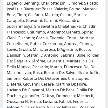
Eugenio; Benning, Charlotte; Bini, Simone; Salcedo,
José Luis Blázquez; Bozza, Valerio; Bruno, Matteo;
Butz, Timo; Califano, Matteo; Calloni, Enrico;
Carapella, Giovanni; Cardini, Alessandro;
Subrahmanya, Shreevathsa Chalathadka; Chiadini,
Francesco; Chiummo, Antonino; Cianetti, Spina;
Ciani, Giacomo; Coccia, Eugenio; Contu, Andrea;
Cornelissen, Robin; Cozzumbo, Andrea; Croney,
Lewis; Crosta, Mariateresa; D'Agostino, Rocco;
Danilishin, Stefan; D'Antonio, Sabrina; Bolle, Jorden
De; Degallaix, Jérôme; Laurentis, Mariafelicia De;
Della Monica, Riccardo; Marco, Francesco De; De
Martino, Ivan; Rosa, Rosario De; Salvo, Riccardo De;
Simone, Roberta De; Detavernier, Christophe;
Diaferia, Giovanni; Cesare, Martina Di; Fiore,
Luciano Di; Giovanni, Matteo Di; Pace, Sibilla Di;
Docherty, Jennifer; D'Urso, Domenico; Mecherfi,
Oussama El; Errico, Luciano; Fabrizi, Federica;
Fafone, Viviana; Fanti, Viviana; Fittipaldi, Rosalba;