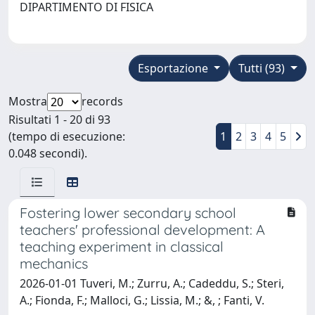
DIPARTIMENTO DI FISICA
Esportazione
Tutti (93)
Mostra
records
Risultati 1 - 20 di 93
(tempo di esecuzione:
1
2
3
4
5
0.048 secondi).
Fostering lower secondary school
teachers' professional development: A
teaching experiment in classical
mechanics
2026-01-01 Tuveri, M.; Zurru, A.; Cadeddu, S.; Steri,
A.; Fionda, F.; Malloci, G.; Lissia, M.; &, ; Fanti, V.