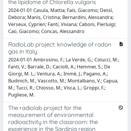
the lipidome of Chlorella vulgaris
2024-01-01 Casula, Mattia; Fais, Giacomo; Dessì,
Debora; Manis, Cristina; Bernardini, Alessandra;
Verseux, Cyprien; Fanti, Viviana; Caboni, Pierluigi;
Cao, Giacomo; Concas, Alessandro
RadioLab project: knowledge of radon
gas in Italy
2024-01-01 Ambrosino, F.; La Verde, G.; Colucci, M.;
Fanti, V.; Barrale, D.; Caciolli, A.; Hemmer, S.; De
Giorgi, M. L.; Ventura, A.; Immè, J.; Pagano, A.;
Budinich, M.; Vascotto, M.; Montalbano, V.; Capua,
M.; Tucci, R.; Chiosso, M.; Visca, L.; Groppi, F.;
Pugliese, M.
The radiolab project for the
measurement of environmental
radioactivity in the classroom: the
experience in the Sardinia region