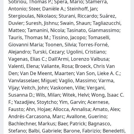
Sotiriou, Thomas P.; Spera, Mario; Stamerra,
Antonio; Steer, Danièle A.; Steinhoff, Jan;
Stergioulas, Nikolaos; Sturani, Riccardo; Suárez,
Duvier; Suresh, Jishnu; Swain, Shaun; Tagliazucchi,
Matteo; Tamanini, Nicola; Tasinato, Gianmassimo;
Tauris, Thomas M.; Tissino, Jacopo; Tomaselli,
Giovanni Maria; Toonen, Silvia; Torres-Forné,
Alejandro; Turski, Cezary; Ugolini, Cristiano;
Vagenas, Elias C.; Dall'Armi, Lorenzo Valbusa;
Valenti, Elena; Valiante, Rosa; Broeck, Chris Van
Den; Van De Meent, Maarten; Van Son, Lieke A. C.;
Vanvlasselaer, Miguel; Vaglio, Massimo; Varma,
Vijay; Veitch, John; Vaskonen, Ville; Vergani,
Susanna D.; Wils, Milan; Witek, Helvi; Wong, Isaac C.
F.; Yazadjiev, Stoytcho; Yim, Garvin; Acernese,
Fausto; Ahn, Hojae; Allocca, Annalisa; Amato, Alex;
Andrés-Carcasona, Marc; Avallone, Guerino;
Bachlechner, Markus; Baer, Patrick; Bagnasco,
Stefano; Balbi, Gabriele; Barone, Fabrizio; Benedetti,