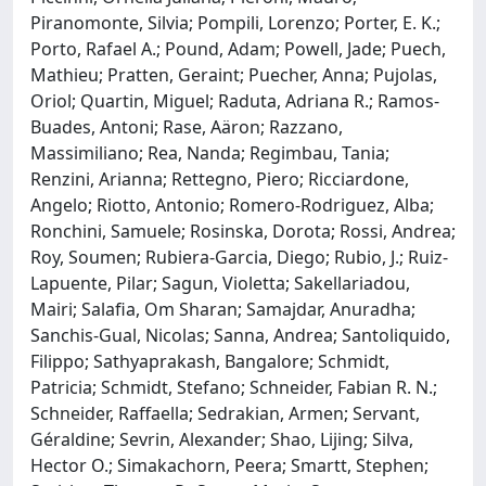
Piranomonte, Silvia; Pompili, Lorenzo; Porter, E. K.;
Porto, Rafael A.; Pound, Adam; Powell, Jade; Puech,
Mathieu; Pratten, Geraint; Puecher, Anna; Pujolas,
Oriol; Quartin, Miguel; Raduta, Adriana R.; Ramos-
Buades, Antoni; Rase, Aäron; Razzano,
Massimiliano; Rea, Nanda; Regimbau, Tania;
Renzini, Arianna; Rettegno, Piero; Ricciardone,
Angelo; Riotto, Antonio; Romero-Rodriguez, Alba;
Ronchini, Samuele; Rosinska, Dorota; Rossi, Andrea;
Roy, Soumen; Rubiera-Garcia, Diego; Rubio, J.; Ruiz-
Lapuente, Pilar; Sagun, Violetta; Sakellariadou,
Mairi; Salafia, Om Sharan; Samajdar, Anuradha;
Sanchis-Gual, Nicolas; Sanna, Andrea; Santoliquido,
Filippo; Sathyaprakash, Bangalore; Schmidt,
Patricia; Schmidt, Stefano; Schneider, Fabian R. N.;
Schneider, Raffaella; Sedrakian, Armen; Servant,
Géraldine; Sevrin, Alexander; Shao, Lijing; Silva,
Hector O.; Simakachorn, Peera; Smartt, Stephen;