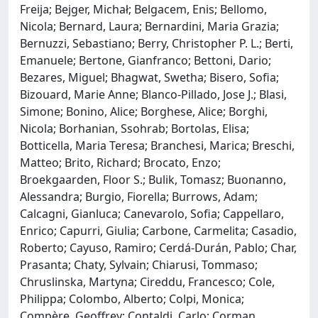
Freija; Bejger, Michał; Belgacem, Enis; Bellomo,
Nicola; Bernard, Laura; Bernardini, Maria Grazia;
Bernuzzi, Sebastiano; Berry, Christopher P. L.; Berti,
Emanuele; Bertone, Gianfranco; Bettoni, Dario;
Bezares, Miguel; Bhagwat, Swetha; Bisero, Sofia;
Bizouard, Marie Anne; Blanco-Pillado, Jose J.; Blasi,
Simone; Bonino, Alice; Borghese, Alice; Borghi,
Nicola; Borhanian, Ssohrab; Bortolas, Elisa;
Botticella, Maria Teresa; Branchesi, Marica; Breschi,
Matteo; Brito, Richard; Brocato, Enzo;
Broekgaarden, Floor S.; Bulik, Tomasz; Buonanno,
Alessandra; Burgio, Fiorella; Burrows, Adam;
Calcagni, Gianluca; Canevarolo, Sofia; Cappellaro,
Enrico; Capurri, Giulia; Carbone, Carmelita; Casadio,
Roberto; Cayuso, Ramiro; Cerdá-Durán, Pablo; Char,
Prasanta; Chaty, Sylvain; Chiarusi, Tommaso;
Chruslinska, Martyna; Cireddu, Francesco; Cole,
Philippa; Colombo, Alberto; Colpi, Monica;
Compère, Geoffrey; Contaldi, Carlo; Corman,