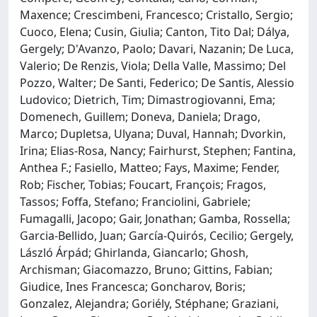
Maxence; Crescimbeni, Francesco; Cristallo, Sergio;
Cuoco, Elena; Cusin, Giulia; Canton, Tito Dal; Dálya,
Gergely; D'Avanzo, Paolo; Davari, Nazanin; De Luca,
Valerio; De Renzis, Viola; Della Valle, Massimo; Del
Pozzo, Walter; De Santi, Federico; De Santis, Alessio
Ludovico; Dietrich, Tim; Dimastrogiovanni, Ema;
Domenech, Guillem; Doneva, Daniela; Drago,
Marco; Dupletsa, Ulyana; Duval, Hannah; Dvorkin,
Irina; Elias-Rosa, Nancy; Fairhurst, Stephen; Fantina,
Anthea F.; Fasiello, Matteo; Fays, Maxime; Fender,
Rob; Fischer, Tobias; Foucart, François; Fragos,
Tassos; Foffa, Stefano; Franciolini, Gabriele;
Fumagalli, Jacopo; Gair, Jonathan; Gamba, Rossella;
Garcia-Bellido, Juan; García-Quirós, Cecilio; Gergely,
László Árpád; Ghirlanda, Giancarlo; Ghosh,
Archisman; Giacomazzo, Bruno; Gittins, Fabian;
Giudice, Ines Francesca; Goncharov, Boris;
Gonzalez, Alejandra; Goriély, Stéphane; Graziani,