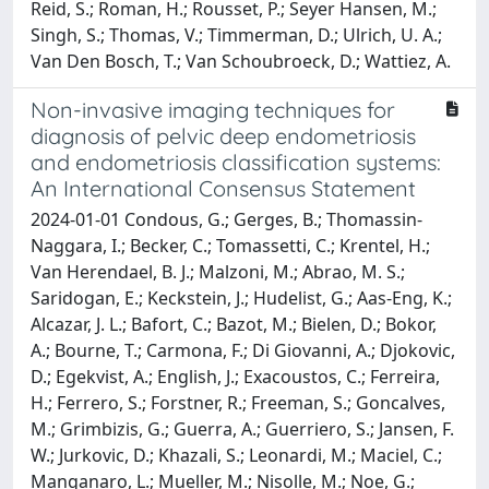
Reid, S.; Roman, H.; Rousset, P.; Seyer Hansen, M.;
Singh, S.; Thomas, V.; Timmerman, D.; Ulrich, U. A.;
Van Den Bosch, T.; Van Schoubroeck, D.; Wattiez, A.
Non-invasive imaging techniques for
diagnosis of pelvic deep endometriosis
and endometriosis classification systems:
An International Consensus Statement
2024-01-01 Condous, G.; Gerges, B.; Thomassin-
Naggara, I.; Becker, C.; Tomassetti, C.; Krentel, H.;
Van Herendael, B. J.; Malzoni, M.; Abrao, M. S.;
Saridogan, E.; Keckstein, J.; Hudelist, G.; Aas-Eng, K.;
Alcazar, J. L.; Bafort, C.; Bazot, M.; Bielen, D.; Bokor,
A.; Bourne, T.; Carmona, F.; Di Giovanni, A.; Djokovic,
D.; Egekvist, A.; English, J.; Exacoustos, C.; Ferreira,
H.; Ferrero, S.; Forstner, R.; Freeman, S.; Goncalves,
M.; Grimbizis, G.; Guerra, A.; Guerriero, S.; Jansen, F.
W.; Jurkovic, D.; Khazali, S.; Leonardi, M.; Maciel, C.;
Manganaro, L.; Mueller, M.; Nisolle, M.; Noe, G.;