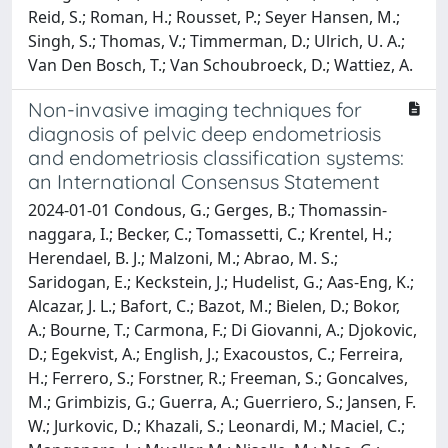
Reid, S.; Roman, H.; Rousset, P.; Seyer Hansen, M.;
Singh, S.; Thomas, V.; Timmerman, D.; Ulrich, U. A.;
Van Den Bosch, T.; Van Schoubroeck, D.; Wattiez, A.
Non-invasive imaging techniques for
diagnosis of pelvic deep endometriosis
and endometriosis classification systems:
an International Consensus Statement
2024-01-01 Condous, G.; Gerges, B.; Thomassin-
naggara, I.; Becker, C.; Tomassetti, C.; Krentel, H.;
Herendael, B. J.; Malzoni, M.; Abrao, M. S.;
Saridogan, E.; Keckstein, J.; Hudelist, G.; Aas-Eng, K.;
Alcazar, J. L.; Bafort, C.; Bazot, M.; Bielen, D.; Bokor,
A.; Bourne, T.; Carmona, F.; Di Giovanni, A.; Djokovic,
D.; Egekvist, A.; English, J.; Exacoustos, C.; Ferreira,
H.; Ferrero, S.; Forstner, R.; Freeman, S.; Goncalves,
M.; Grimbizis, G.; Guerra, A.; Guerriero, S.; Jansen, F.
W.; Jurkovic, D.; Khazali, S.; Leonardi, M.; Maciel, C.;