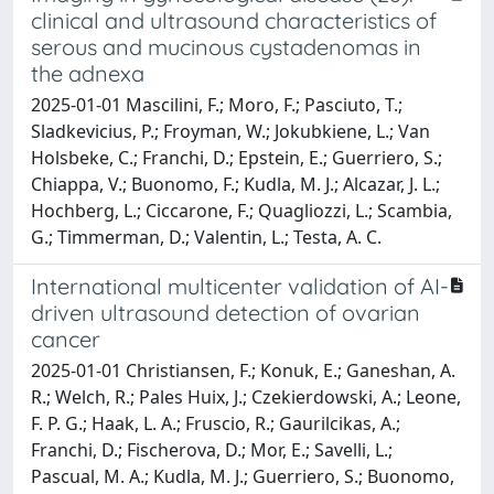
clinical and ultrasound characteristics of
serous and mucinous cystadenomas in
the adnexa
2025-01-01 Mascilini, F.; Moro, F.; Pasciuto, T.;
Sladkevicius, P.; Froyman, W.; Jokubkiene, L.; Van
Holsbeke, C.; Franchi, D.; Epstein, E.; Guerriero, S.;
Chiappa, V.; Buonomo, F.; Kudla, M. J.; Alcazar, J. L.;
Hochberg, L.; Ciccarone, F.; Quagliozzi, L.; Scambia,
G.; Timmerman, D.; Valentin, L.; Testa, A. C.
International multicenter validation of AI-
driven ultrasound detection of ovarian
cancer
2025-01-01 Christiansen, F.; Konuk, E.; Ganeshan, A.
R.; Welch, R.; Pales Huix, J.; Czekierdowski, A.; Leone,
F. P. G.; Haak, L. A.; Fruscio, R.; Gaurilcikas, A.;
Franchi, D.; Fischerova, D.; Mor, E.; Savelli, L.;
Pascual, M. A.; Kudla, M. J.; Guerriero, S.; Buonomo,