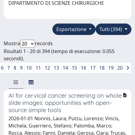
DIPARTIMENTO DI SCIENZE CHIRURGICHE
Esportazione
Tutti (394)
Mostra
records
Risultati 1 - 20 di 394 (tempo di esecuzione: 0.055
secondi).
6
7
8
9
10
11
12
13
14
15
16
17
18
19
20
AI for cervical cancer screening on whole
slide images: opportunities with open-
source simple tools
2026-01-01 Nonnis, Laura; Putzu, Lorenzo; Vincis,
Michela; Guerriero, Stefano; Palomba, Marco;
Rocca, Alessio; Fanni, Daniela; Gerosa, Clara; Trucas,