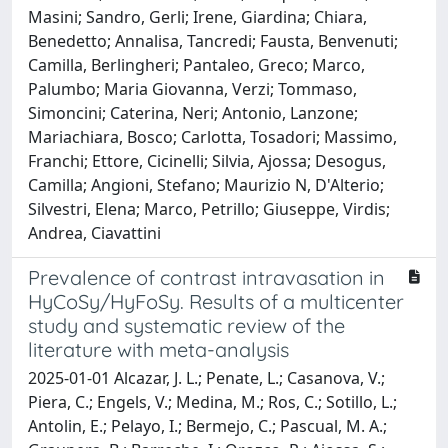
Masini; Sandro, Gerli; Irene, Giardina; Chiara,
Benedetto; Annalisa, Tancredi; Fausta, Benvenuti;
Camilla, Berlingheri; Pantaleo, Greco; Marco,
Palumbo; Maria Giovanna, Verzi; Tommaso,
Simoncini; Caterina, Neri; Antonio, Lanzone;
Mariachiara, Bosco; Carlotta, Tosadori; Massimo,
Franchi; Ettore, Cicinelli; Silvia, Ajossa; Desogus,
Camilla; Angioni, Stefano; Maurizio N, D'Alterio;
Silvestri, Elena; Marco, Petrillo; Giuseppe, Virdis;
Andrea, Ciavattini
Prevalence of contrast intravasation in
HyCoSy/HyFoSy. Results of a multicenter
study and systematic review of the
literature with meta-analysis
2025-01-01 Alcazar, J. L.; Penate, L.; Casanova, V.;
Piera, C.; Engels, V.; Medina, M.; Ros, C.; Sotillo, L.;
Antolin, E.; Pelayo, I.; Bermejo, C.; Pascual, M. A.;