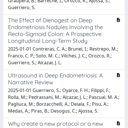
Graupera, B.; Barreche, I.; Orozco, R.; Ajossa, S.;
Guerriero, S.
The Effect of Dienogest on Deep
Endometriosis Nodules Involving the
Recto-Sigmoid Colon: A Prospective
Longitudinal Long-Term Study
2025-01-01 Contreras, C. A.; Brunel, I.; Restrepo, M.;
Franco, C. P.; Soto, M. C.; Vilches, J. C.; Orozco, R.;
Guerriero, S.; Alcazar, J. L.
Ultrasound in Deep Endometriosis: A
Narrative Review
2025-01-01 Guerriero, S.; Oyarce, F. H.; Filippi, F.;
Rolla, M.; Pedrassani, M.; Alcazar, J. L.; Pascual, M. A.;
Pagliuca, M.; Borzacchelli, A.; Deiala, F.; Pisu, A.;
Medas, A.; Piras, B.; Desogus, C.; Ajossa, S.
Why create a new protocol or a new