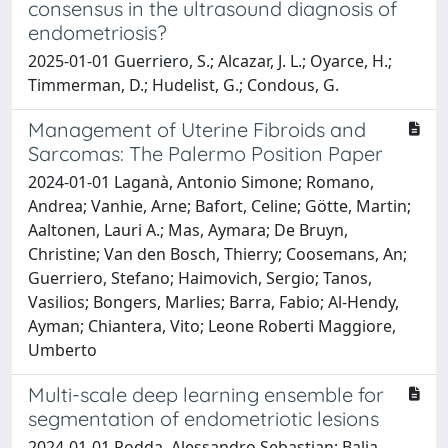
consensus in the ultrasound diagnosis of
endometriosis?
2025-01-01 Guerriero, S.; Alcazar, J. L.; Oyarce, H.;
Timmerman, D.; Hudelist, G.; Condous, G.
Management of Uterine Fibroids and
Sarcomas: The Palermo Position Paper
2024-01-01 Laganà, Antonio Simone; Romano,
Andrea; Vanhie, Arne; Bafort, Celine; Götte, Martin;
Aaltonen, Lauri A.; Mas, Aymara; De Bruyn,
Christine; Van den Bosch, Thierry; Coosemans, An;
Guerriero, Stefano; Haimovich, Sergio; Tanos,
Vasilios; Bongers, Marlies; Barra, Fabio; Al-Hendy,
Ayman; Chiantera, Vito; Leone Roberti Maggiore,
Umberto
Multi-scale deep learning ensemble for
segmentation of endometriotic lesions
2024-01-01 Podda, Alessandro Sebastian; Balia,