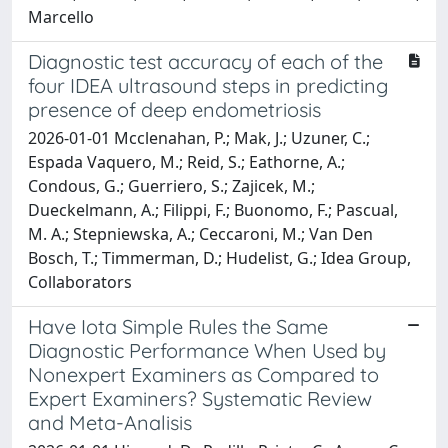
Marcello
Diagnostic test accuracy of each of the
four IDEA ultrasound steps in predicting
presence of deep endometriosis
2026-01-01 Mcclenahan, P.; Mak, J.; Uzuner, C.;
Espada Vaquero, M.; Reid, S.; Eathorne, A.;
Condous, G.; Guerriero, S.; Zajicek, M.;
Dueckelmann, A.; Filippi, F.; Buonomo, F.; Pascual,
M. A.; Stepniewska, A.; Ceccaroni, M.; Van Den
Bosch, T.; Timmerman, D.; Hudelist, G.; Idea Group,
Collaborators
Have Iota Simple Rules the Same
Diagnostic Performance When Used by
Nonexpert Examiners as Compared to
Expert Examiners? Systematic Review
and Meta-Analisis