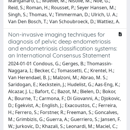
Manganaro, L.; Mueller, M.; Nisolle, M.; Noe, G.;
Reid, S.; Roman, H.; Rousset, P.; Seyer Hansen, M.;
Singh, S.; Thomas, V.; Timmerman, D.; Ulrich, U. A.;
Van Den Bosch, T.; Van Schoubroeck, D.; Wattiez, A.
Non-invasive imaging techniques for
diagnosis of pelvic deep endometriosis
and endometriosis classification systems:
an International Consensus Statement
2024-01-01 Condous, G.; Gerges, B.; Thomassin-
Naggara, I.; Becker, C.; Tomassetti, C.; Krentel, H.;
Van Herendael, B. J.; Malzoni, M.; Abrao, M. S.;
Saridogan, E.; Keckstein, J.; Hudelist, G.; Aas-Eng, K.;
Alcazar, J. L.; Bafort, C.; Bazot, M.; Bielen, D.; Bokor,
A.; Bourne, T.; Carmona, F.; Di Giovanni, A.; Djokovic,
D.; Egekvist, A.; English, J.; Exacoustos, C.; Ferreira,
H.; Ferrero, S.; Forstner, R.; Freeman, S.; Goncalves,
M.; Grimbizis, G.; Guerra, A.; Guerriero, S.; Jansen, F.
W.; Jurkovic, D.; Khazali, S.; Leonardi, M.; Maciel, C.;