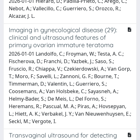
2026-01-01 Hierard, D.; Padilla-Prieto, C.; Arego, C.;
Nebot, A.; Vallecillo, C.; Guerriero, S.; Orozco, R.;
Alcazar, J. L.
Imaging in gynecological disease (29):
clinical and ultrasound features of
primary ovarian immature teratoma
2026-01-01 Landolfo, C.; Froyman, W.; Testa, A. C.;
Fischerova, D.; Franchi, D.; Yazbek, J.; Saso, S.;
Fruscio, R.; Chiappa, V.; Czekierdowski, A.; Van Gorp,
T.; Moro, F.; Savelli, L.; Zannoni, G. F.; Bourne, T.;
Timmerman, D.; Valentin, L.; Guerriero, S.;
Coosemans, A.; Van Holsbeke, C.; Sayasneh, A.;
Helmy-Bader, S.; De Meis, L.; Del Forno, S.;
Heremans, R.; Pascual, M. A.; Piras, A.; Hovsepyan,
L.; Hiett, A. K.; Verbakel, J. Y.; Van Nieuwenhuysen, E.;
Seckl, M.; Vergote, I.
Transvaginal ultrasound for detecting