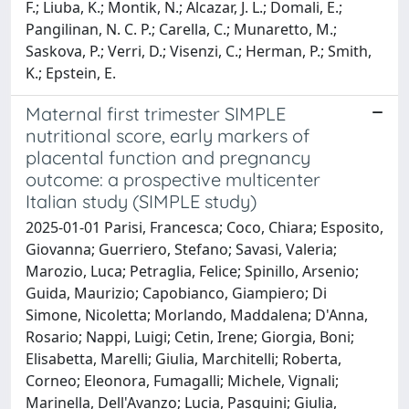
F.; Liuba, K.; Montik, N.; Alcazar, J. L.; Domali, E.;
Pangilinan, N. C. P.; Carella, C.; Munaretto, M.;
Saskova, P.; Verri, D.; Visenzi, C.; Herman, P.; Smith,
K.; Epstein, E.
Maternal first trimester SIMPLE
nutritional score, early markers of
placental function and pregnancy
outcome: a prospective multicenter
Italian study (SIMPLE study)
2025-01-01 Parisi, Francesca; Coco, Chiara; Esposito,
Giovanna; Guerriero, Stefano; Savasi, Valeria;
Marozio, Luca; Petraglia, Felice; Spinillo, Arsenio;
Guida, Maurizio; Capobianco, Giampiero; Di
Simone, Nicoletta; Morlando, Maddalena; D'Anna,
Rosario; Nappi, Luigi; Cetin, Irene; Giorgia, Boni;
Elisabetta, Marelli; Giulia, Marchitelli; Roberta,
Corneo; Eleonora, Fumagalli; Michele, Vignali;
Marinella, Dell'Avanzo; Lucia, Pasquini; Giulia,