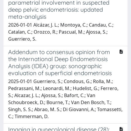
parametrial involvement in suspected
deep pelvic endometriosis: updated
meta-analysis
2026-01-01 Alcázar, J. L.; Montoya, C.; Candau, C.;
Catalan, C.; Orozco, R.; Pascual, M.; Ajossa, S.;
Guerriero, S.
Addendum to consensus opinion from
the International Deep Endometriosis
Analysis (IDEA) group: sonographic
evaluation of superficial endometriosis
2025-01-01 Guerriero, S.; Condous, G.; Rolla, M.;
Pedrassani, M.; Leonardi, M.; Hudelist, G.; Ferrero,
S.; Alcazar, J. L.; Ajossa, S.; Bafort, C.; Van
Schoubroeck, D.; Bourne, T.; Van Den Bosch, T.;
Singh, S. S.; Abrao, M. S.; Di Giovanni, A.; Tomassetti,
C.; Timmerman, D.
Imaging in gynecological disease (28):