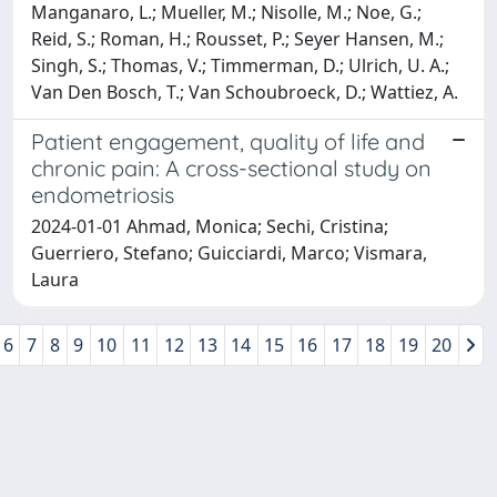
Manganaro, L.; Mueller, M.; Nisolle, M.; Noe, G.;
Reid, S.; Roman, H.; Rousset, P.; Seyer Hansen, M.;
Singh, S.; Thomas, V.; Timmerman, D.; Ulrich, U. A.;
Van Den Bosch, T.; Van Schoubroeck, D.; Wattiez, A.
Patient engagement, quality of life and
chronic pain: A cross-sectional study on
endometriosis
2024-01-01 Ahmad, Monica; Sechi, Cristina;
Guerriero, Stefano; Guicciardi, Marco; Vismara,
Laura
6
7
8
9
10
11
12
13
14
15
16
17
18
19
20