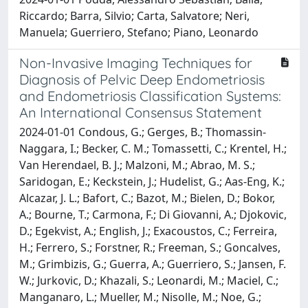
Riccardo; Barra, Silvio; Carta, Salvatore; Neri,
Manuela; Guerriero, Stefano; Piano, Leonardo
Non-Invasive Imaging Techniques for
Diagnosis of Pelvic Deep Endometriosis
and Endometriosis Classification Systems:
An International Consensus Statement
2024-01-01 Condous, G.; Gerges, B.; Thomassin-
Naggara, I.; Becker, C. M.; Tomassetti, C.; Krentel, H.;
Van Herendael, B. J.; Malzoni, M.; Abrao, M. S.;
Saridogan, E.; Keckstein, J.; Hudelist, G.; Aas-Eng, K.;
Alcazar, J. L.; Bafort, C.; Bazot, M.; Bielen, D.; Bokor,
A.; Bourne, T.; Carmona, F.; Di Giovanni, A.; Djokovic,
D.; Egekvist, A.; English, J.; Exacoustos, C.; Ferreira,
H.; Ferrero, S.; Forstner, R.; Freeman, S.; Goncalves,
M.; Grimbizis, G.; Guerra, A.; Guerriero, S.; Jansen, F.
W.; Jurkovic, D.; Khazali, S.; Leonardi, M.; Maciel, C.;
Manganaro, L.; Mueller, M.; Nisolle, M.; Noe, G.;