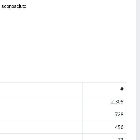
e sconosciuto
#
2.305
728
456