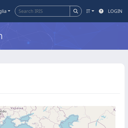
glia
IT
LOGIN
m