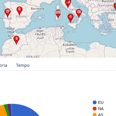
oria
Tempo
EU
NA
AS