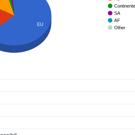
Continent
SA
AF
EU
Other