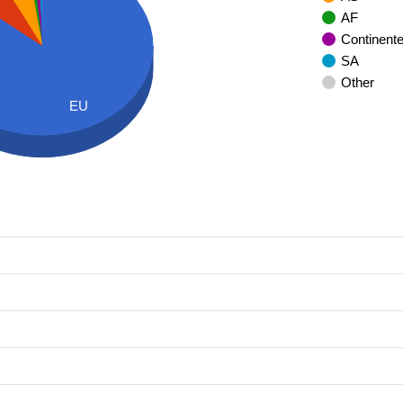
AF
Continent
SA
Other
EU