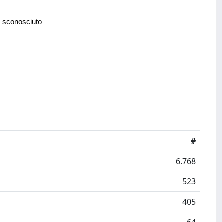
e sconosciuto
#
6.768
523
405