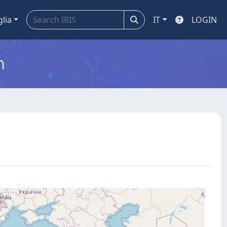
glia
IT
LOGIN
m