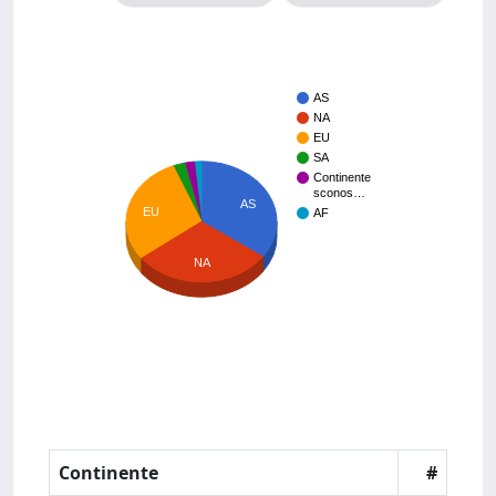
AS
NA
EU
SA
Continente
sconos…
AS
EU
AF
NA
Continente
#