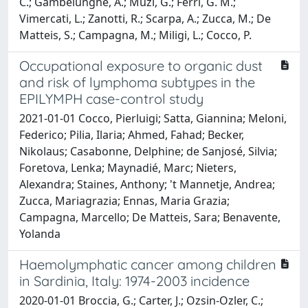
C.; Gambelunghe, A.; Muzi, G.; Ferri, G. M.;
Vimercati, L.; Zanotti, R.; Scarpa, A.; Zucca, M.; De
Matteis, S.; Campagna, M.; Miligi, L.; Cocco, P.
Occupational exposure to organic dust
and risk of lymphoma subtypes in the
EPILYMPH case-control study
2021-01-01 Cocco, Pierluigi; Satta, Giannina; Meloni,
Federico; Pilia, Ilaria; Ahmed, Fahad; Becker,
Nikolaus; Casabonne, Delphine; de Sanjosé, Silvia;
Foretova, Lenka; Maynadié, Marc; Nieters,
Alexandra; Staines, Anthony; 't Mannetje, Andrea;
Zucca, Mariagrazia; Ennas, Maria Grazia;
Campagna, Marcello; De Matteis, Sara; Benavente,
Yolanda
Haemolymphatic cancer among children
in Sardinia, Italy: 1974-2003 incidence
2020-01-01 Broccia, G.; Carter, J.; Ozsin-Ozler, C.;