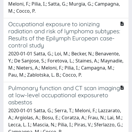
Meloni, F.; Pilia, I.; Satta, G.; Murgia, G.; Campagna,
M.; Cocco, P.
Occupational exposure to ionizing
radiation and risk of lymphoma subtypes:
Results of the Epilymph European case-
control study
2020-01-01 Satta, G.; Loi, M.; Becker, N.; Benavente,
Y.; De Sanjose, S.; Foretova, L.; Staines, A.; Maynadie,
M.; Nieters, A.; Meloni, F.; Pilia, I.; Campagna, M.;
Pau, M.; Zablotska, L. B.; Cocco, P.
Pulmonary function and CT scan imaging
at low-level occupational exposureto
asbestos
2020-01-01 Satta, G.; Serra, T.; Meloni, F.; Lazzarato,
A.; Argiolas, A.; Bosu, E.; Coratza, A.; Frau, N.; Lai, M.;
Lecca, L. I.; Mascia, N.; Pilia, I.; Piras, V.; Sferlazzo, G.;
Campagna, M.; Cocco, P.