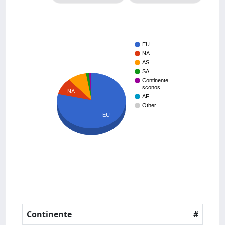
EU
NA
AS
SA
Continente
sconos…
NA
AF
Other
EU
Continente
#