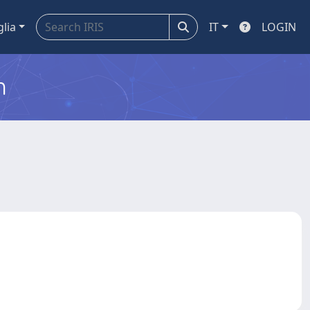
glia
IT
LOGIN
m