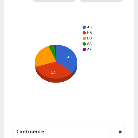
AS
NA
EU
SA
AF
AS
EU
NA
Continente
#