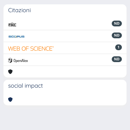
Citazioni
ND
ND
1
ND
social impact