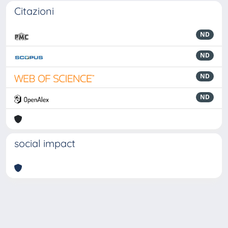
Citazioni
ND
ND
ND
ND
social impact