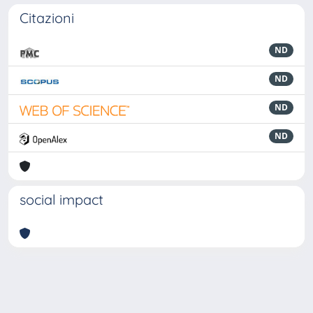
Citazioni
ND
ND
ND
ND
social impact