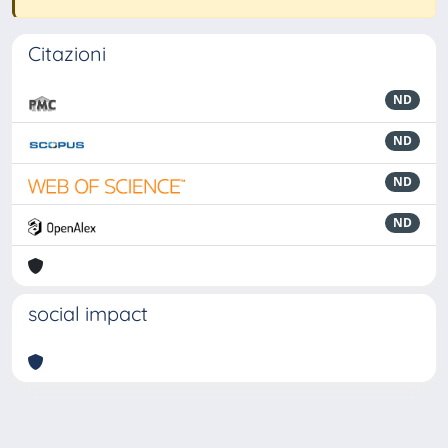
Citazioni
ND
ND
ND
ND
social impact