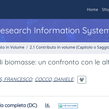
Home
Sfo
 Research Information Syste
uto in Volume
2.1 Contributo in volume (Capitolo o Saggi
 di biomasse: un confronto con le al
S, FRANCESCO
;
COCCO, DANIELE
;
a completa (DC)