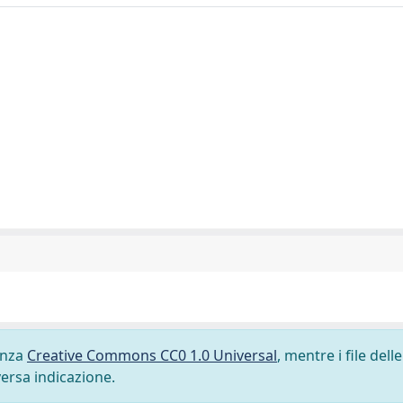
cenza
Creative Commons CC0 1.0 Universal
, mentre i file delle
versa indicazione.