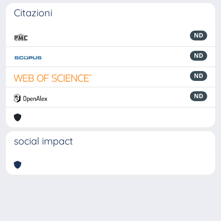
Citazioni
ND
ND
ND
ND
social impact