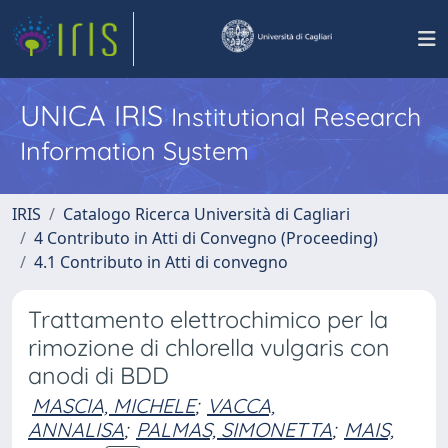
UNICA IRIS
Institutional Research
Information System
IRIS
Catalogo Ricerca Università di Cagliari
4 Contributo in Atti di Convegno (Proceeding)
4.1 Contributo in Atti di convegno
Trattamento elettrochimico per la
rimozione di chlorella vulgaris con
anodi di BDD
MASCIA, MICHELE
;
VACCA,
ANNALISA
;
PALMAS, SIMONETTA
;
MAIS,