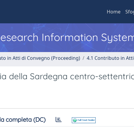
Home
Sfo
 Research Information Syste
uto in Atti di Convegno (Proceeding)
4.1 Contributo in Att
ria della Sardegna centro-settentri
a completa (DC)