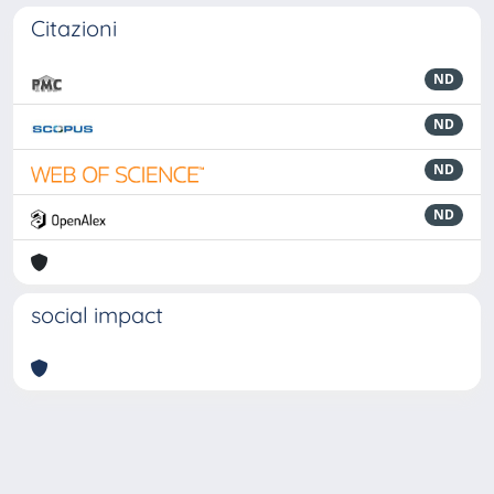
Citazioni
ND
ND
ND
ND
social impact