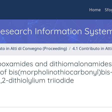
Home
Sfo
 Research Information Syste
uto in Atti di Convegno (Proceeding)
4.1 Contributo in Att
thiooxamides and dithiomalonamides
 of bis(morpholinothiocarbonyl)bis
2-dithiolylium triiodide