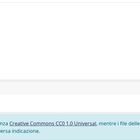
cenza
Creative Commons CC0 1.0 Universal
, mentre i file delle
versa indicazione.